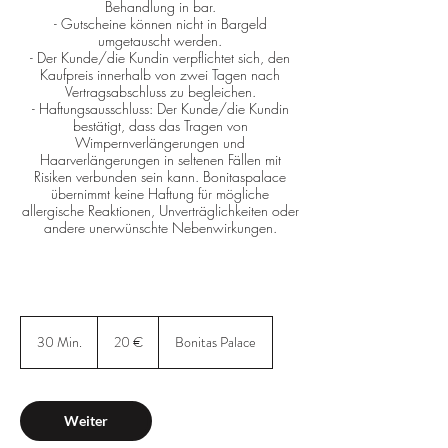
Behandlung in bar.
- Gutscheine können nicht in Bargeld
umgetauscht werden.
- Der Kunde/die Kundin verpflichtet sich, den
Kaufpreis innerhalb von zwei Tagen nach
Vertragsabschluss zu begleichen.
- Haftungsausschluss: Der Kunde/die Kundin
bestätigt, dass das Tragen von
Wimpernverlängerungen und
Haarverlängerungen in seltenen Fällen mit
Risiken verbunden sein kann. Bonitaspalace
übernimmt keine Haftung für mögliche
allergische Reaktionen, Unverträglichkeiten oder
20
Euro
30 Min.
3
20 €
Bonitas Palace
0
M
i
n
Weiter
.